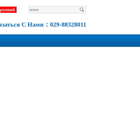
усский
язаться С Нами：
029-88328011