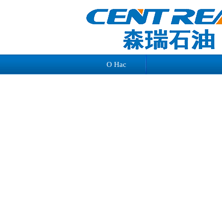
О Нас