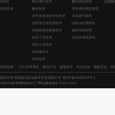
QHSE
降压增注技术
酸化用添加剂
压裂酸
资质证书
酸化技术
堵水调剖用添加剂
油气地质综合评价技术
采油采气助剂
油田采出水处理技术
油田水处理助剂
其他特色压裂液技术
固井用添加剂
钻井工艺技术
钻完井用添加剂
固井工艺技术
钻井液技术
测井技术
友情链接：
办公管理系统
森瑞产品
森瑞技术
安东石油
海默石油
瑞
版权所有:陕西森瑞石油技术开发有限公司
陕ICP备15005237号-1
析客网络
江门网站建设
本网站由
提供
服务 ©2014-
2026