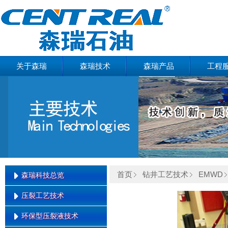
关于森瑞
森瑞技术
森瑞产品
工程
首页
钻井工艺技术
EMWD
森瑞科技总览
压裂工艺技术
森瑞科技总览
环保型压裂液技术
缝内暂堵转向压裂技术