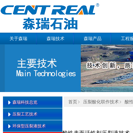
关于森瑞
森瑞技术
森瑞产品
工程
首页
压裂酸化联作技术
酸
森瑞科技总览
压裂工艺技术
森瑞科技总览
环保型压裂液技术
缝内暂堵转向压裂技术