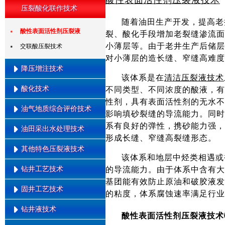
酸性表面活性剂压裂液技术
水平井油管底封拖动压裂工艺技
压裂酸化联作技术
可回收压裂液技术
术
随着油田生产开发，提高老
回注水压裂液技术
水平井泵送桥塞分段压裂技术
酸性表面活性剂压裂液
裂、酸化手段增加老裂缝渗流面
可回收线性胶压裂液技术
小薄层等。由于老井生产后储层
水平井连续油管底封拖动压裂技
交联酸压裂技术
术
对小薄层的造长缝、窄缝高难度
降压增注技术
多缝压裂技术
该体系是在
清洁压裂液技术
复杂储层前置酸压裂技术
酸化技术
不同类型、不同浓度的酸液，有
低渗油藏纳米降压增注
性剂，具有表面活性剂的无水不
多级加砂压裂技术
油气地质综合评价技术
多氢酸酸化技术
影响填砂裂缝的导流能力。同时可
变排量压裂技术
系有良好的弹性，携砂能力强，
暂堵酸化技术
油田采出水处理技术
深层煤压裂技术
油气勘探综合研究技术
形成长缝、窄缝高裂缝形态。
清洁转向酸酸化技术
层间转向压裂技术
低渗透储层综合评价技术
其他特色压裂液技术
油田采出水处理技术
变粘酸酸化技术
该体系和地层中烃类相遇或
泵送桥塞压裂技术
油气储量计算与评价技术
钻井工艺技术
的导流能力。由于体系中含有大
清洁压裂液技术
裂缝控制压裂技术
基团能有效防止原油和破胶液发
低摩阻滑溜水技术
固井工艺技术
煤层顶板间接压裂技术
钻井与地质导向一体化
的粘度，体系腐蚀速率满足行业
超低浓度胍胶压裂液技术
高能气体压裂技术
MWD \ LWD
钻井液技术
低压易漏地层低密度固井技术
酸性表面活性剂压裂液技术
超高温压裂液技术
水力喷射压裂技术
井下涡轮发电