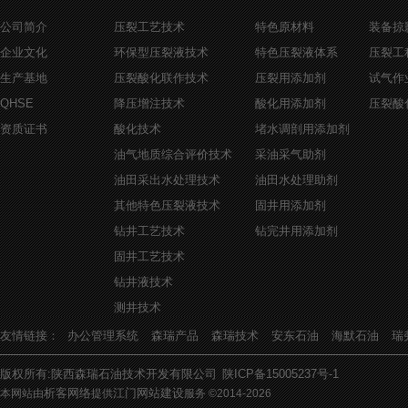
公司简介
压裂工艺技术
特色原材料
装备掠
企业文化
环保型压裂液技术
特色压裂液体系
压裂工
生产基地
压裂酸化联作技术
压裂用添加剂
试气作
QHSE
降压增注技术
酸化用添加剂
压裂酸
资质证书
酸化技术
堵水调剖用添加剂
油气地质综合评价技术
采油采气助剂
油田采出水处理技术
油田水处理助剂
其他特色压裂液技术
固井用添加剂
钻井工艺技术
钻完井用添加剂
固井工艺技术
钻井液技术
测井技术
友情链接：
办公管理系统
森瑞产品
森瑞技术
安东石油
海默石油
瑞
版权所有:陕西森瑞石油技术开发有限公司
陕ICP备15005237号-1
析客网络
江门网站建设
本网站由
提供
服务 ©2014-
2026