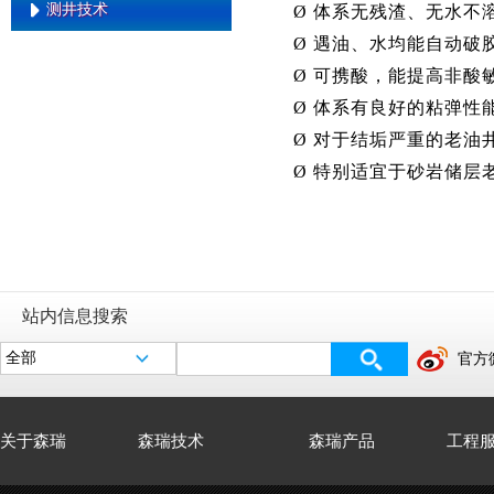
防窜水泥
测井技术
Ø
体系无残渣、无水不
系列温度有机硼压裂液
无土相油基钻井液
连续油管压裂技术
EMWD
柔性水泥固井
Ø
遇油、水均能自动破
高温海水压裂液技术
水基钻井液用多功能增粘抑制剂
一体化压裂液技术
老井综合复查与解释技术
(Lv)
Ø
可携酸，能提高非酸
高温加重压裂液技术
限流法分层压裂技术
致密油气层测井定量评价技术
油基钻井液用降滤失剂
Ø
体系有良好的粘弹性能
前置解堵液压裂技术
特低渗油气层测井产能预测技术
油基钻井液用润湿剂
Ø
对于结垢严重的老油
二次加砂压裂工艺技术
低阻油气层测井综合识别技术
油基钻井液用提切剂
Ø
特别适宜于砂岩储层
油基钻井液用增粘剂
油基钻井液用复合乳化剂
高性能油基钻井液体系
传统油基钻井液体系
站内信息搜索
无土相屏蔽暂堵低伤害钻井液
官方
高效封堵防塌钻井液
复合盐聚合物防塌钻井液
关于森瑞
森瑞技术
森瑞产品
工程