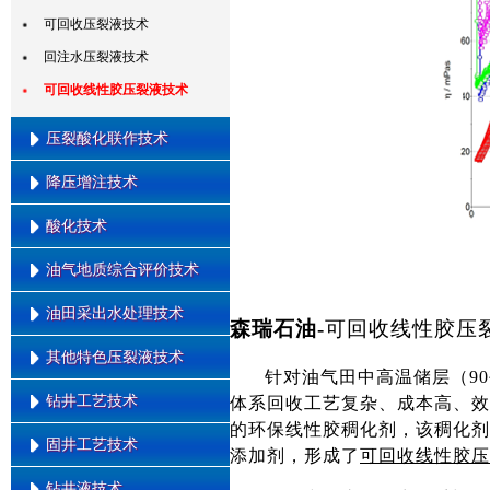
水平井油管底封拖动压裂工艺技
可回收压裂液技术
术
回注水压裂液技术
水平井泵送桥塞分段压裂技术
可回收线性胶压裂液技术
水平井连续油管底封拖动压裂技
术
压裂酸化联作技术
多缝压裂技术
降压增注技术
复杂储层前置酸压裂技术
酸性表面活性剂压裂液
多级加砂压裂技术
交联酸压裂技术
酸化技术
低渗油藏纳米降压增注
变排量压裂技术
油气地质综合评价技术
多氢酸酸化技术
深层煤压裂技术
暂堵酸化技术
油田采出水处理技术
层间转向压裂技术
油气勘探综合研究技术
森瑞石油
-
可回收线性胶压
清洁转向酸酸化技术
泵送桥塞压裂技术
低渗透储层综合评价技术
其他特色压裂液技术
油田采出水处理技术
变粘酸酸化技术
针对油气田中高温储层（90
裂缝控制压裂技术
油气储量计算与评价技术
钻井工艺技术
体系回收工艺复杂、成本高、效
清洁压裂液技术
煤层顶板间接压裂技术
的环保线性胶稠化剂，该稠化剂
低摩阻滑溜水技术
固井工艺技术
高能气体压裂技术
钻井与地质导向一体化
添加剂，形成了
可回收线性胶压
超低浓度胍胶压裂液技术
水力喷射压裂技术
MWD \ LWD
钻井液技术