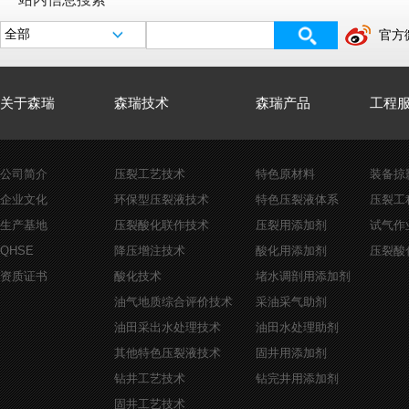
官方
关于森瑞
森瑞技术
森瑞产品
工程
公司简介
压裂工艺技术
特色原材料
装备掠
企业文化
环保型压裂液技术
特色压裂液体系
压裂工
生产基地
压裂酸化联作技术
压裂用添加剂
试气作
QHSE
降压增注技术
酸化用添加剂
压裂酸
资质证书
酸化技术
堵水调剖用添加剂
油气地质综合评价技术
采油采气助剂
油田采出水处理技术
油田水处理助剂
其他特色压裂液技术
固井用添加剂
钻井工艺技术
钻完井用添加剂
固井工艺技术