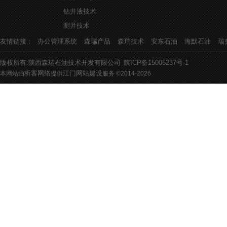
钻井液技术
测井技术
友情链接：
办公管理系统
森瑞产品
森瑞技术
安东石油
海默石油
瑞
版权所有:陕西森瑞石油技术开发有限公司
陕ICP备15005237号-1
析客网络
江门网站建设
本网站由
提供
服务 ©2014-
2026