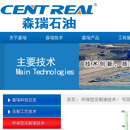
关于森瑞
森瑞技术
森瑞产品
工程
首页
环保型压裂液技术
可
森瑞科技总览
压裂工艺技术
森瑞科技总览
环保型压裂液技术
缝内暂堵转向压裂技术