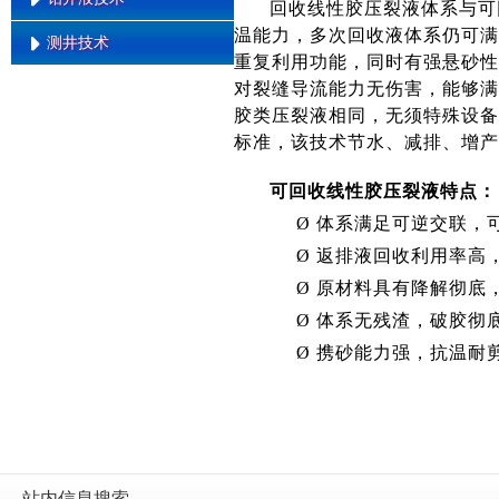
低压易漏地层低密度固井技术
回收线性胶压裂液体系与可
超高温压裂液技术
连续油管压裂技术
井下涡轮发电
温能力，多次回收液体系仍可满
防窜水泥
测井技术
系列温度有机硼压裂液
无土相油基钻井液
一体化压裂液技术
EMWD
重复利用功能，同时有强悬砂性
柔性水泥固井
高温海水压裂液技术
水基钻井液用多功能增粘抑制剂
对裂缝导流能力无伤害，能够满
限流法分层压裂技术
老井综合复查与解释技术
(Lv)
胶类压裂液相同，无须特殊设备
高温加重压裂液技术
前置解堵液压裂技术
致密油气层测井定量评价技术
油基钻井液用降滤失剂
标准，该技术节水、减排、增产
二次加砂压裂工艺技术
特低渗油气层测井产能预测技术
油基钻井液用润湿剂
可回收线性胶压裂液特点：
低阻油气层测井综合识别技术
油基钻井液用提切剂
Ø
体系满足可逆交联，
油基钻井液用增粘剂
Ø
返排液回收利用率高
油基钻井液用复合乳化剂
Ø
原材料具有降解彻底
高性能油基钻井液体系
Ø
体系无残渣，破胶彻
传统油基钻井液体系
Ø
携砂能力强，抗温耐剪
无土相屏蔽暂堵低伤害钻井液
高效封堵防塌钻井液
复合盐聚合物防塌钻井液
站内信息搜索